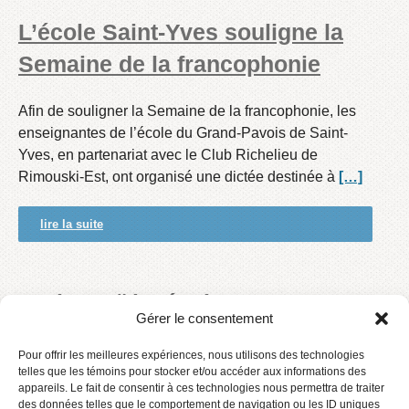
L’école Saint-Yves souligne la
Semaine de la francophonie
Afin de souligner la Semaine de la francophonie, les
enseignantes de l’école du Grand-Pavois de Saint-
Yves, en partenariat avec le Club Richelieu de
Rimouski-Est, ont organisé une dictée destinée à
[…]
lire la suite
Projet Haïti – école St-Yves
Gérer le consentement
Projet pour venir en aide au foyer pour enfants – Notre-
Pour offrir les meilleures expériences, nous utilisons des technologies
Dame-de-Lourde à HaïtiLe 27 avril prochain, à la salle
telles que les témoins pour stocker et/ou accéder aux informations des
appareils. Le fait de consentir à ces technologies nous permettra de traiter
Michel Leblanc de l’école Paul-Hubert, aura lieu le
des données telles que le comportement de navigation ou les ID uniques